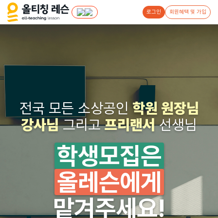
로그인
회원혜택 및 가입
전국 모든 소상공인
학원 원장님
강사님
그리고
프리랜서
선생님
학생모집은
올레슨에게
맡겨주세요!